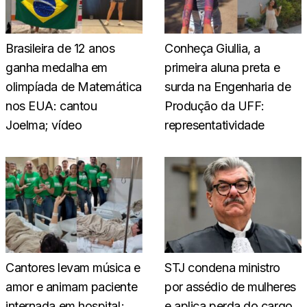
Brasileira de 12 anos
Conheça Giullia, a
ganha medalha em
primeira aluna preta e
olimpíada de Matemática
surda na Engenharia de
nos EUA: cantou
Produção da UFF:
Joelma; vídeo
representatividade
Cantores levam música e
STJ condena ministro
amor e animam paciente
por assédio de mulheres
internada em hospital;
e aplica perda do cargo