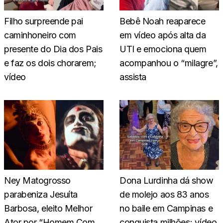
Filho surpreende pai
Bebê Noah reaparece
caminhoneiro com
em vídeo após alta da
presente do Dia dos Pais
UTI e emociona quem
e faz os dois chorarem;
acompanhou o “milagre”,
vídeo
assista
Ney Matogrosso
Dona Lurdinha dá show
parabeniza Jesuíta
de molejo aos 83 anos
Barbosa, eleito Melhor
no baile em Campinas e
Ator por “Homem Com
conquista milhões; vídeo