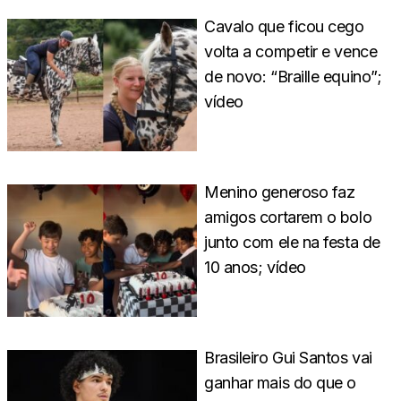
Cavalo que ficou cego
volta a competir e vence
de novo: “Braille equino”;
vídeo
Menino generoso faz
amigos cortarem o bolo
junto com ele na festa de
10 anos; vídeo
Brasileiro Gui Santos vai
ganhar mais do que o