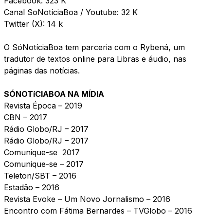
Facebook:
323 K
Canal SoNotíciaBoa
/ Youtube: 32 K
Twitter
(X): 14 k
O SóNotíciaBoa tem parceria com o Rybená, um
tradutor de textos online para Libras e áudio, nas
páginas das notícias.
SÓNOTíCIABOA NA MÍDIA
Revista Época –
2019
CBN
– 2017
Rádio Globo/RJ
– 2017
Rádio Globo/RJ
– 2017
Comunique-se
2017
Comunique-se
– 2017
Teleton/SBT
– 2016
Estadão
– 2016
Revista Evoke – Um Novo Jornalismo
– 2016
Encontro com Fátima Bernardes – TVGlobo
– 2016