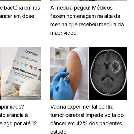
 bactéria em rãs
A medula pegou! Médicos
câncer em dose
fazem homenagem na alta da
menina que recebeu medula da
mãe; vídeo
primidos?
Vacina experimental contra
tolerância à
tumor cerebral impede volta do
 agir por até 12
câncer em 42% dos pacientes;
estudo