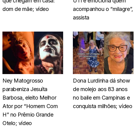
que chegam em casa:
UTI e emociona quem
dom de mãe; vídeo
acompanhou o “milagre”,
assista
Ney Matogrosso
Dona Lurdinha dá show
parabeniza Jesuíta
de molejo aos 83 anos
Barbosa, eleito Melhor
no baile em Campinas e
Ator por “Homem Com
conquista milhões; vídeo
H” no Prêmio Grande
Otelo; vídeo