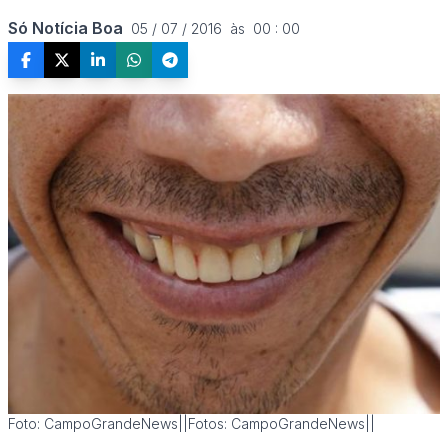
Só Notícia Boa
05 / 07 / 2016  às  00 : 00
Foto: CampoGrandeNews||Fotos: CampoGrandeNews||