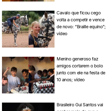
Cavalo que ficou cego
volta a competir e vence
de novo: “Braille equino”;
vídeo
Menino generoso faz
amigos cortarem o bolo
junto com ele na festa de
10 anos; vídeo
Brasileiro Gui Santos vai