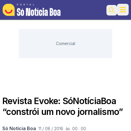
Ope
Search
Comercial
Revista Evoke: SóNotíciaBoa
“constrói um novo jornalismo”
Só Notícia Boa
11 / 08 / 2016  às  00 : 00