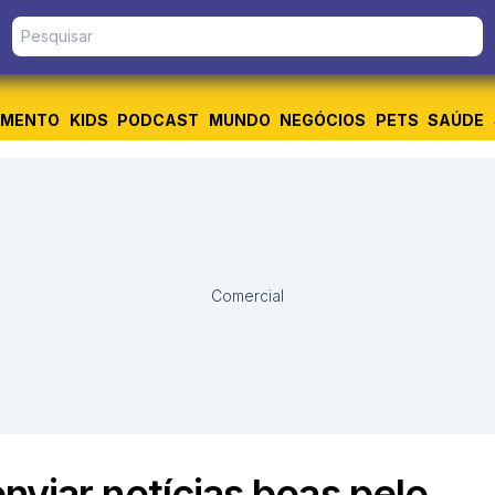
IMENTO
KIDS
PODCAST
MUNDO
NEGÓCIOS
PETS
SAÚDE
Comercial
 enviar notícias boas pelo