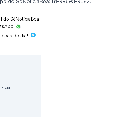
pp do SóNoticiaBoa: 61-99693-9582.
al do SóNotíciaBoa
tsApp
 boas do dia!
ercial