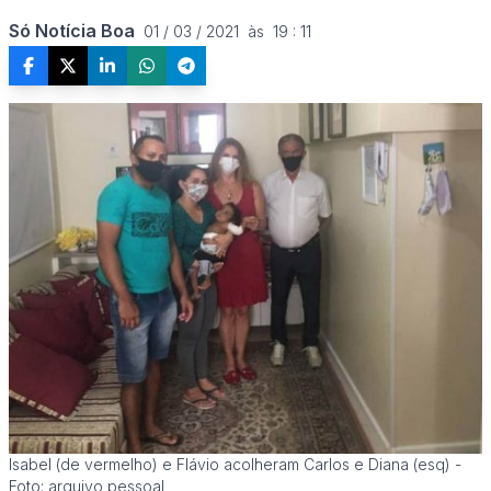
Só Notícia Boa
01 / 03 / 2021  às  19 : 11
Isabel (de vermelho) e Flávio acolheram Carlos e Diana (esq) -
Foto: arquivo pessoal