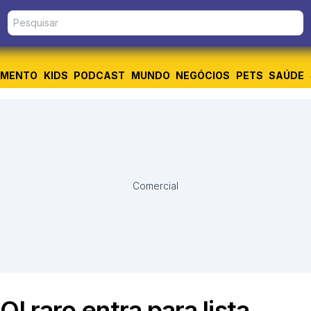
IMENTO
KIDS
PODCAST
MUNDO
NEGÓCIOS
PETS
SAÚDE
Comercial
I raro entra para lista