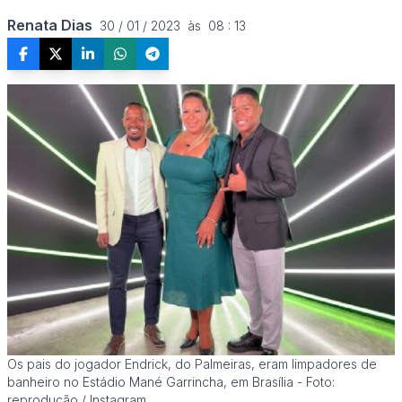
Renata Dias
30 / 01 / 2023  às  08 : 13
Os pais do jogador Endrick, do Palmeiras, eram limpadores de
banheiro no Estádio Mané Garrincha, em Brasília - Foto:
reprodução / Instagram