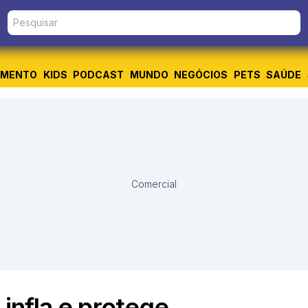
IMENTO
KIDS
PODCAST
MUNDO
NEGÓCIOS
PETS
SAÚDE
Comercial
 infla e protege