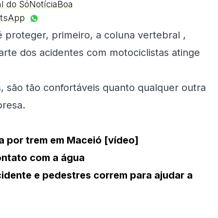
al do SóNotíciaBoa
tsApp
proteger, primeiro, a coluna vertebral ,
rte dos acidentes com motociclistas atinge
 são tão confortáveis ​​quanto qualquer outra
presa.
da por trem em Maceió [vídeo]
contato com a água
idente e pedestres correm para ajudar a