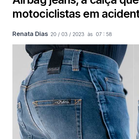
motociclistas em aciden
Renata Dias
20 / 03 / 2023  às  07 : 58