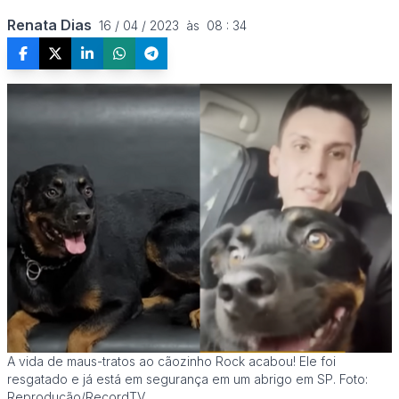
Renata Dias
16 / 04 / 2023  às  08 : 34
A vida de maus-tratos ao cãozinho Rock acabou! Ele foi
resgatado e já está em segurança em um abrigo em SP. Foto:
Reprodução/RecordTV