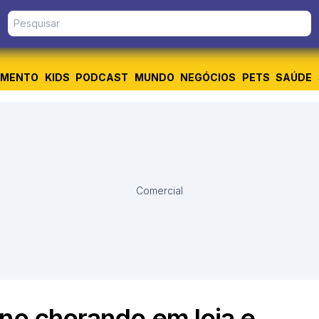
IMENTO
KIDS
PODCAST
MUNDO
NEGÓCIOS
PETS
SAÚDE
Comercial
ino chorando em loja e