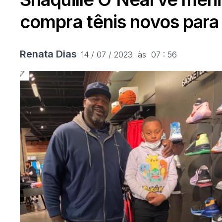
compra tênis novos para 
Renata Dias
14 / 07 / 2023  às  07 : 56