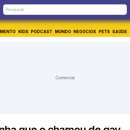
IMENTO
KIDS
PODCAST
MUNDO
NEGÓCIOS
PETS
SAÚDE
Comercial
inha que o chamou de gay