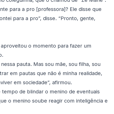
elo coleguinha, que o chamou de “Zé Mané”.
nte para a pro [professora]? Ele disse que
contei para a pro”, disse. “Pronto, gente,
 e aproveitou o momento para fazer um
o.
 nessa pauta. Mas sou mãe, sou filha, sou
rar em pautas que não é minha realidade,
iver em sociedade”, afirmou.
e tempo de blindar o menino de eventuais
que o menino soube reagir com inteligência e