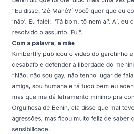
Benin diz que foi ofendido mais uma vez p
“Eu disse: ‘Zé Mané?’ Você quer que eu co
‘não’. Eu falei: ‘Tá bom, tô nem aí’. Aí, eu 
resolvido o assunto. Fui”.
Com a palavra, a mãe
Kimbertlly publicou o vídeo do garotinho
desabafo e defender a liberdade do menin
“Não, não sou gay, não tenho lugar de fala
amiga, sou humana e tá tudo bem eu adent
mas que me dá letramento mínimo pra conv
Orgulhosa de Benin, ela disse que mal tev
agressões, mas ficou muito feliz de saber 
sensibilidade.