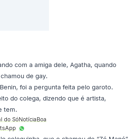
ando com a amiga dele, Agatha, quando
o chamou de gay.
nin, foi a pergunta feita pelo garoto.
o do colega, dizendo que é artista,
e tem.
al do SóNotíciaBoa
tsApp