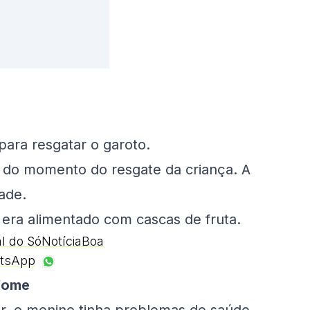
para resgatar o garoto.
eo do momento do resgate da criança. A
ade.
era alimentado com cascas de fruta.
al do SóNotíciaBoa
tsApp
 fome