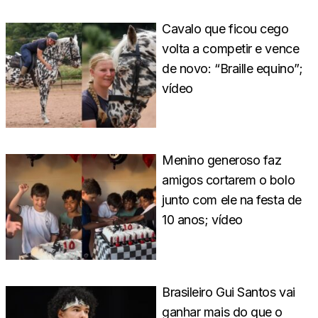
Cavalo que ficou cego
volta a competir e vence
de novo: “Braille equino”;
vídeo
Menino generoso faz
amigos cortarem o bolo
junto com ele na festa de
10 anos; vídeo
Brasileiro Gui Santos vai
ganhar mais do que o