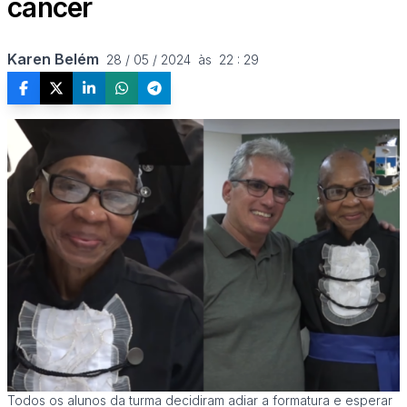
câncer
Karen Belém
28 / 05 / 2024  às  22 : 29
Todos os alunos da turma decidiram adiar a formatura e esperar