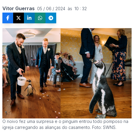
Vitor Guerras
05 / 06 / 2024  às  10 : 32
O noivo fez uma surpresa e o pinguim entrou todo pomposo na
igreja carregando as alianças do casamento. Foto: SWNS.