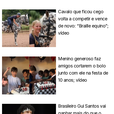
Cavalo que ficou cego
volta a competir e vence
de novo: “Braille equino”;
vídeo
Menino generoso faz
amigos cortarem o bolo
junto com ele na festa de
10 anos; vídeo
Brasileiro Gui Santos vai
ganhar mais do que o