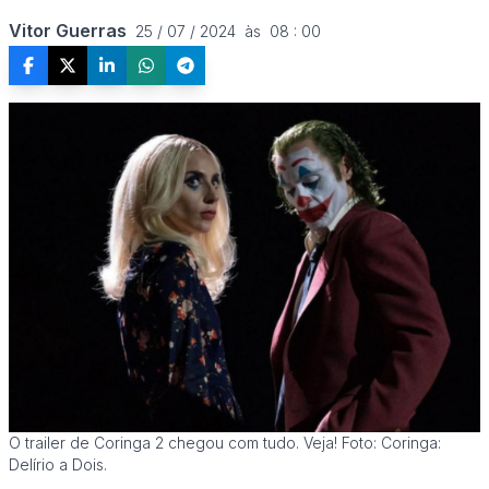
Vitor Guerras
25 / 07 / 2024  às  08 : 00
O trailer de Coringa 2 chegou com tudo. Veja! Foto: Coringa:
Delírio a Dois.