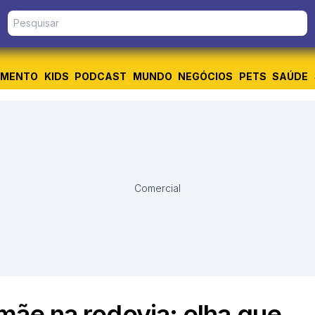
IMENTO
KIDS
PODCAST
MUNDO
NEGÓCIOS
PETS
SAÚDE
Comercial
 mãe na rodovia; olha que