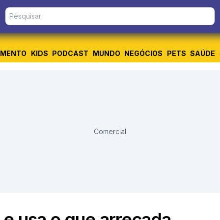
IMENTO
KIDS
PODCAST
MUNDO
NEGÓCIOS
PETS
SAÚDE
Comercial
 e usa o que arrecada