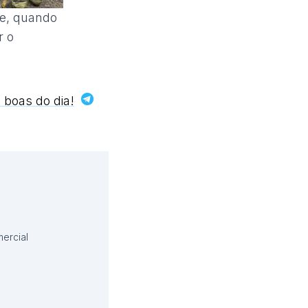
ue, quando
r o
 boas do dia!
ercial