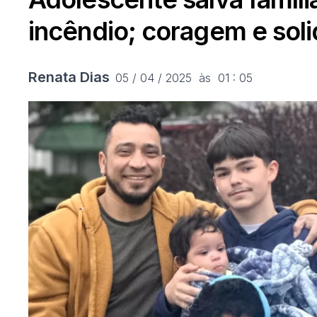
incêndio; coragem e sol
Renata Dias
05 / 04 / 2025  às  01 : 05