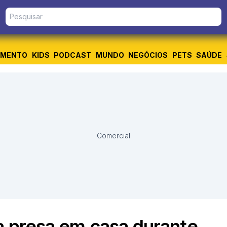
IMENTO
KIDS
PODCAST
MUNDO
NEGÓCIOS
PETS
SAÚDE
Comercial
a presa em casa durante