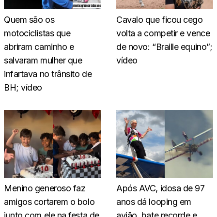
Quem são os
Cavalo que ficou cego
motociclistas que
volta a competir e vence
abriram caminho e
de novo: “Braille equino”;
salvaram mulher que
vídeo
infartava no trânsito de
BH; vídeo
Menino generoso faz
Após AVC, idosa de 97
amigos cortarem o bolo
anos dá looping em
junto com ele na festa de
avião, bate recorde e