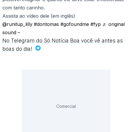
com tanto carinho.
Assista ao vídeo dele (em inglês)
@runitup_lilly
#dontomas
#gofoundme
#fyp
♬ original
sound –
No Telegram do Só Notícia Boa você vê antes as
boas do dia!
Comercial