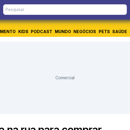
IMENTO
KIDS
PODCAST
MUNDO
NEGÓCIOS
PETS
SAÚDE
Comercial
a na rua para comprar