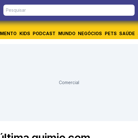
IMENTO
KIDS
PODCAST
MUNDO
NEGÓCIOS
PETS
SAÚDE
Comercial
ltima quimio com