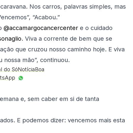
u caravana. Nos carros, palavras simples, mas
“Vencemos”, “Acabou.”
do
@accamargocancercenter
e o cuidado
sonaglio
. Viva a corrente de bem que se
ração que cruzou nosso caminho hoje. E viva
ou nossa mão”, continuou.
al do SóNotíciaBoa
tsApp
semana e, sem caber em si de tanta
iados. E podemos dizer: vencemos mais esta