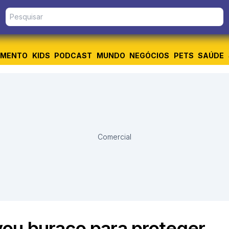
IMENTO
KIDS
PODCAST
MUNDO
NEGÓCIOS
PETS
SAÚDE
Comercial
ou buraco para proteger