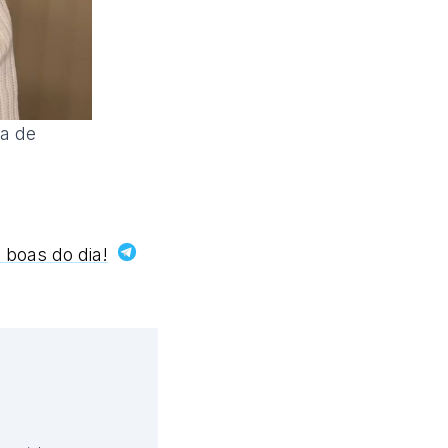
a de
 boas do dia!