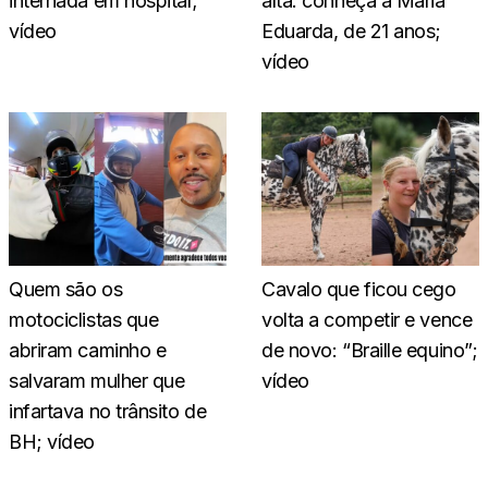
internada em hospital;
alta: conheça a Maria
vídeo
Eduarda, de 21 anos;
vídeo
Quem são os
Cavalo que ficou cego
motociclistas que
volta a competir e vence
abriram caminho e
de novo: “Braille equino”;
salvaram mulher que
vídeo
infartava no trânsito de
BH; vídeo