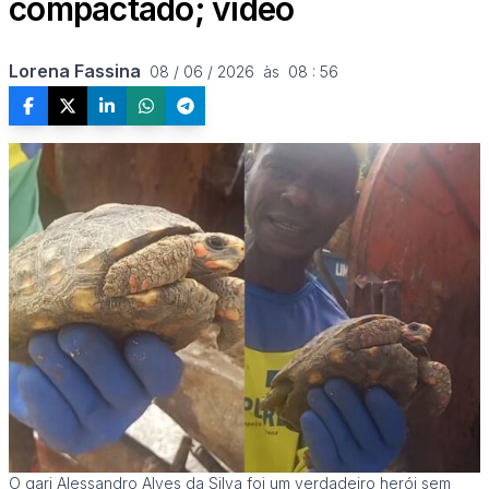
compactado; vídeo
Lorena Fassina
08 / 06 / 2026  às  08 : 56
O gari Alessandro Alves da Silva foi um verdadeiro herói sem