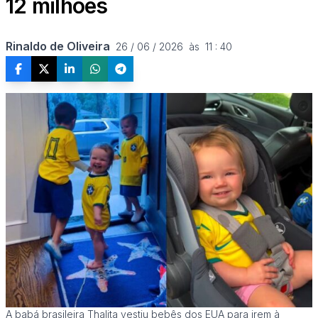
12 milhões
Rinaldo de Oliveira
26 / 06 / 2026  às  11 : 40
A babá brasileira Thalita vestiu bebês dos EUA para irem à