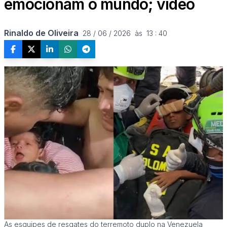
emocionam o mundo; vídeo
Rinaldo de Oliveira
28 / 06 / 2026  às  13 : 40
As esquipes de resgates do terremoto duplo na Venezuela