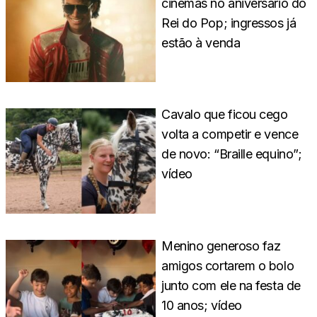
cinemas no aniversário do
Rei do Pop; ingressos já
estão à venda
Cavalo que ficou cego
volta a competir e vence
de novo: “Braille equino”;
vídeo
Menino generoso faz
amigos cortarem o bolo
junto com ele na festa de
10 anos; vídeo