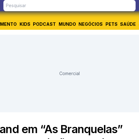
IMENTO
KIDS
PODCAST
MUNDO
NEGÓCIOS
PETS
SAÚDE
Comercial
land em “As Branquelas”