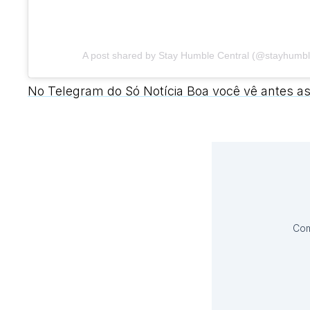
A post shared by Stay Humble Central (@stayhumbl
No Telegram do Só Notícia Boa você vê antes as
Com