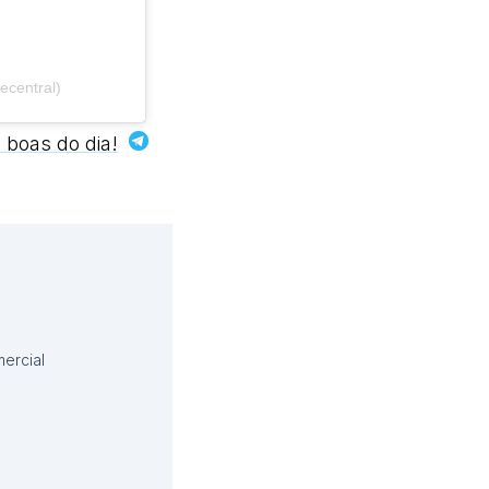
ecentral)
 boas do dia!
ercial