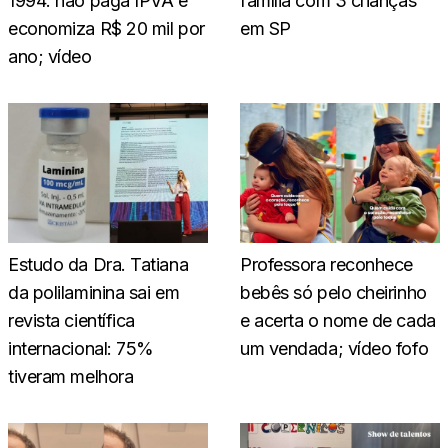
1994: não paga IPVA e
família com 3 crianças
economiza R$ 20 mil por
em SP
ano; vídeo
Estudo da Dra. Tatiana
Professora reconhece
da polilaminina sai em
bebês só pelo cheirinho
revista científica
e acerta o nome de cada
internacional: 75%
um vendada; vídeo fofo
tiveram melhora