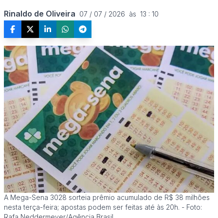
Rinaldo de Oliveira
07 / 07 / 2026  às  13 : 10
A Mega-Sena 3028 sorteia prêmio acumulado de R$ 38 milhões
nesta terça-feira; apostas podem ser feitas até às 20h. - Foto:
Rafa Neddermeyer/Agência Brasil