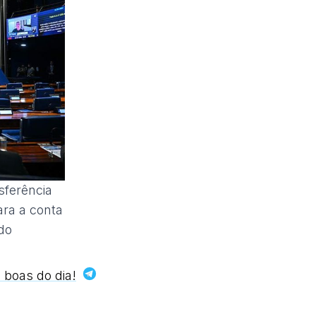
sferência
ara a conta
do
 boas do dia!