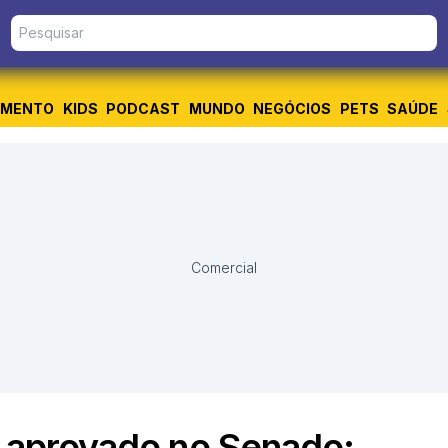
IMENTO
KIDS
PODCAST
MUNDO
NEGÓCIOS
PETS
SAÚDE
Comercial
” aprovado no Senado: