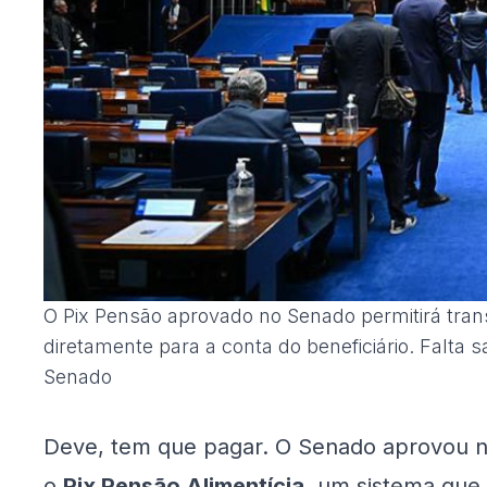
O Pix Pensão aprovado no Senado permitirá tran
diretamente para a conta do beneficiário. Falta 
Senado
Deve, tem que pagar. O Senado aprovou nest
o
Pix Pensão Alimentícia
, um sistema que 