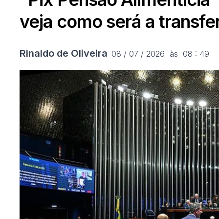
veja como será a transfe
Rinaldo de Oliveira
08 / 07 / 2026  às  08 : 49