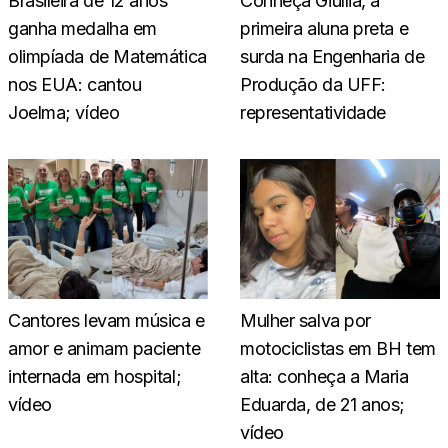
Brasileira de 12 anos
Conheça Giullia, a
ganha medalha em
primeira aluna preta e
olimpíada de Matemática
surda na Engenharia de
nos EUA: cantou
Produção da UFF:
Joelma; vídeo
representatividade
Cantores levam música e
Mulher salva por
amor e animam paciente
motociclistas em BH tem
internada em hospital;
alta: conheça a Maria
vídeo
Eduarda, de 21 anos;
vídeo