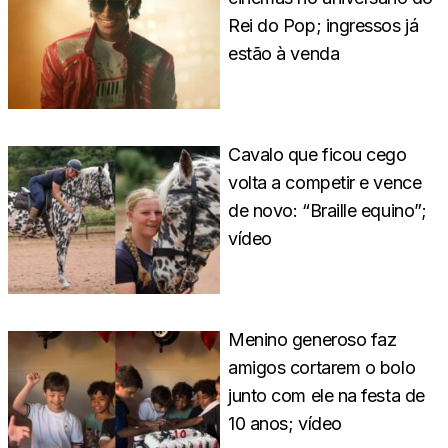
Rei do Pop; ingressos já
estão à venda
Cavalo que ficou cego
volta a competir e vence
de novo: “Braille equino”;
vídeo
Menino generoso faz
amigos cortarem o bolo
junto com ele na festa de
10 anos; vídeo