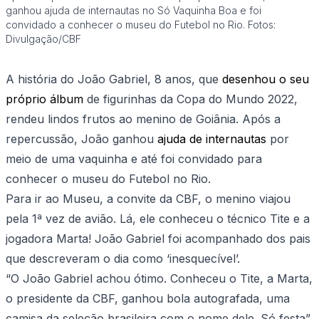
ganhou ajuda de internautas no Só Vaquinha Boa e foi
convidado a conhecer o museu do Futebol no Rio. Fotos:
Divulgação/CBF
A história do João Gabriel, 8 anos, que
desenhou o seu
próprio álbum
de figurinhas da Copa do Mundo 2022,
rendeu lindos frutos ao menino de Goiânia. Após a
repercussão, João ganhou
ajuda de internautas
por
meio de uma vaquinha e até foi convidado para
conhecer o museu do Futebol no Rio.
Para ir ao Museu, a convite da CBF, o menino viajou
pela 1ª vez de avião. Lá, ele conheceu o técnico Tite e a
jogadora Marta! João Gabriel foi acompanhado dos pais
que descreveram o dia como ‘inesquecível’.
“O João Gabriel achou ótimo. Conheceu o Tite, a Marta,
o presidente da CBF, ganhou bola autografada, uma
camisa da seleção brasileira com o nome dele. Só festa”,