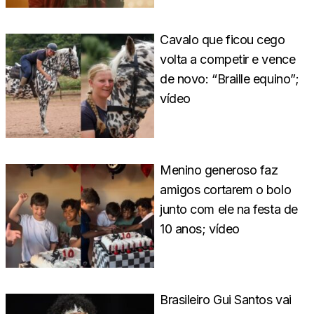
Cavalo que ficou cego
volta a competir e vence
de novo: “Braille equino”;
vídeo
Menino generoso faz
amigos cortarem o bolo
junto com ele na festa de
10 anos; vídeo
Brasileiro Gui Santos vai