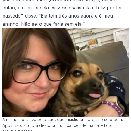
então, é como se ela estivesse satisfeita e feliz por ter
passado”, disse. “Ela tem três anos agora e é meu
anjinho. Não sei o que faria sem ela.”
A mulher foi salva pelo cão, que insistiu em farejar o seio dela.
Após isso, a tutora descobriu um câncer de mama. – Foto: