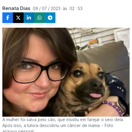
Renata Dias
09 / 07 / 2023  às  02 : 53
A mulher foi salva pelo cão, que insistiu em farejar o seio dela.
Após isso, a tutora descobriu um câncer de mama. - Foto:
arquivo pessoal