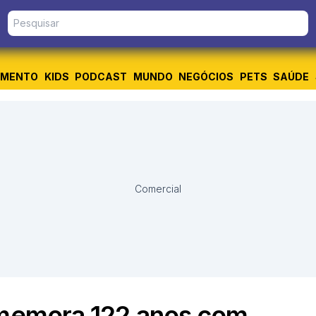
IMENTO
KIDS
PODCAST
MUNDO
NEGÓCIOS
PETS
SAÚDE
Comercial
omemora 122 anos com