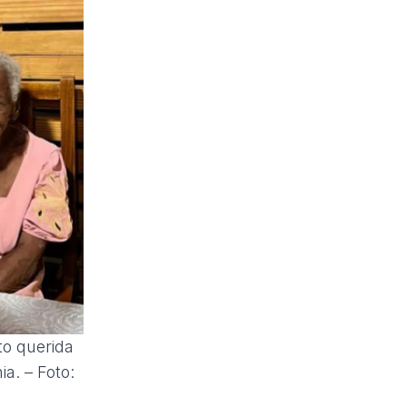
to querida
a. – Foto: