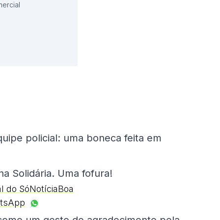
ercial
uipe policial: uma boneca feita em
ha Solidária. Uma fofura!
al do SóNotíciaBoa
tsApp