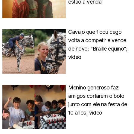
estão à venda
Cavalo que ficou cego
volta a competir e vence
de novo: “Braille equino”;
vídeo
Menino generoso faz
amigos cortarem o bolo
junto com ele na festa de
10 anos; vídeo