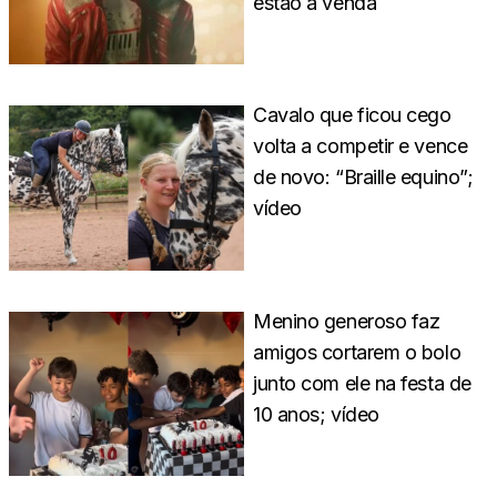
estão à venda
Cavalo que ficou cego
volta a competir e vence
de novo: “Braille equino”;
vídeo
Menino generoso faz
amigos cortarem o bolo
junto com ele na festa de
10 anos; vídeo