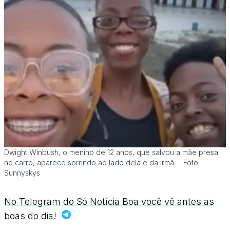
Dwight Winbush, o menino de 12 anos, que salvou a mãe presa
no carro, aparece sorrindo ao lado dela e da irmã. – Foto:
Sunnyskys
No Telegram do Só Notícia Boa você vê antes as
boas do dia!