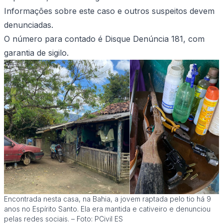
Informações sobre este caso e outros suspeitos devem
denunciadas.
O número para contado é Disque Denúncia 181, com
garantia de sigilo.
Encontrada nesta casa, na Bahia, a jovem raptada pelo tio há 9
anos no Espírito Santo. Ela era mantida e cativeiro e denunciou
pelas redes sociais. – Foto: PCivil ES