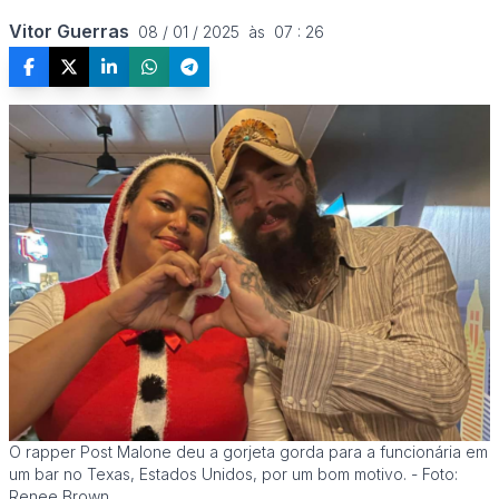
Vitor Guerras
08 / 01 / 2025  às  07 : 26
O rapper Post Malone deu a gorjeta gorda para a funcionária em
um bar no Texas, Estados Unidos, por um bom motivo. - Foto:
Renee Brown