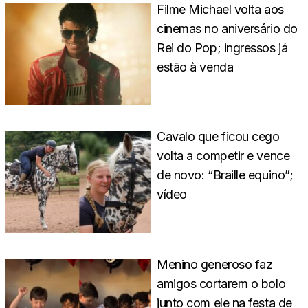
Filme Michael volta aos
cinemas no aniversário do
Rei do Pop; ingressos já
estão à venda
Cavalo que ficou cego
volta a competir e vence
de novo: “Braille equino”;
vídeo
Menino generoso faz
amigos cortarem o bolo
junto com ele na festa de