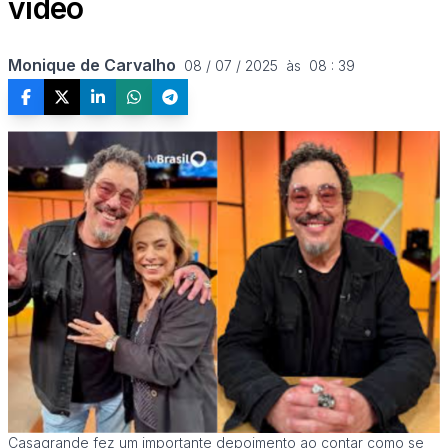
vídeo
Monique de Carvalho
08 / 07 / 2025  às  08 : 39
Casagrande fez um importante depoimento ao contar como se