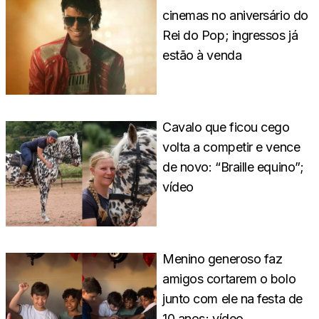
cinemas no aniversário do
Rei do Pop; ingressos já
estão à venda
Cavalo que ficou cego
volta a competir e vence
de novo: “Braille equino”;
vídeo
Menino generoso faz
amigos cortarem o bolo
junto com ele na festa de
10 anos; vídeo