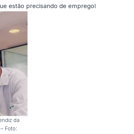
que estão precisando de emprego!
endiz da
– Foto: