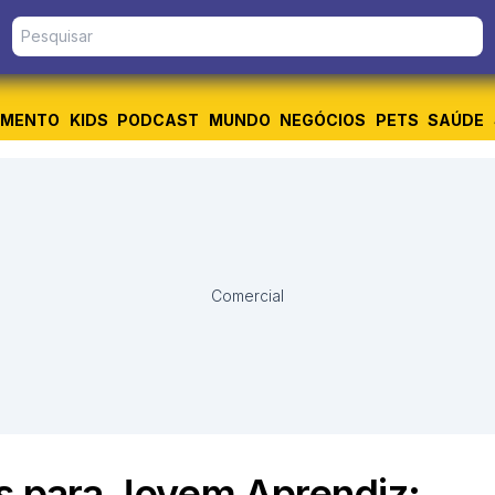
IMENTO
KIDS
PODCAST
MUNDO
NEGÓCIOS
PETS
SAÚDE
Comercial
es para Jovem Aprendiz: